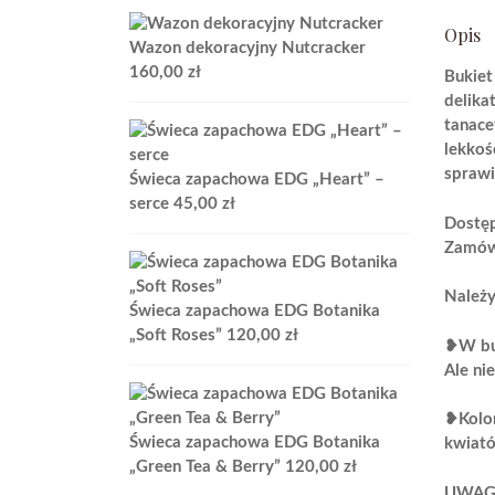
od
Opis
190,00 zł
Wazon dekoracyjny Nutcracker
do
160,00
zł
Bukiet
480,00 zł
delika
tanace
lekkośc
sprawi
Świeca zapachowa EDG „Heart” –
serce
45,00
zł
Dostęp
Zamów 
Należy
Świeca zapachowa EDG Botanika
„Soft Roses”
120,00
zł
❥W buk
Ale ni
❥Kolor
Świeca zapachowa EDG Botanika
kwiató
„Green Tea & Berry”
120,00
zł
UWAGI