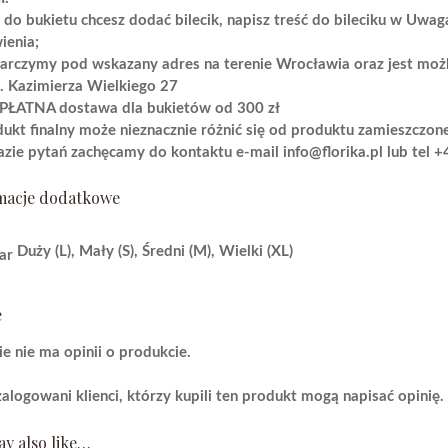
i do bukietu chcesz dodać bilecik, napisz treść do bileciku w Uw
ienia;
rczymy pod wskazany adres na terenie Wrocławia oraz jest możli
l. Kazimierza Wielkiego 27
PŁATNA dostawa dla bukietów od 300 zł
ukt finalny może nieznacznie różnić się od produktu zamieszczone
zie pytań zachęcamy do kontaktu e-mail
info@florika.pl
lub tel
+
macje dodatkowe
Duży (L)
,
Mały (S)
,
Średni (M)
,
Wielki (XL)
ar
e
ie nie ma opinii o produkcie.
zalogowani klienci, którzy kupili ten produkt mogą napisać opinię.
y also like…