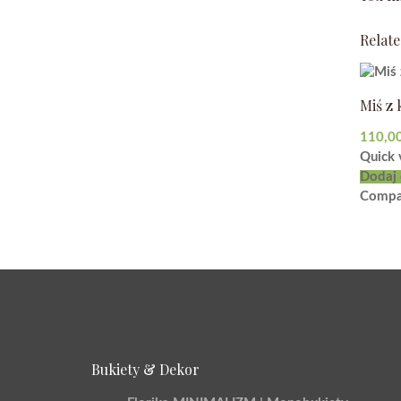
Relat
Miś z
110,0
Quick 
Dodaj 
Compa
Bukiety & Dekor