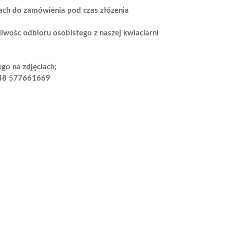
agach do zamówienia pod czas złózenia
wośc odbioru osobistego z naszej kwiaciarni
go na zdjęciach;
48 577661669