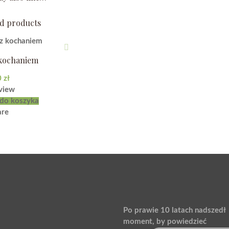
ed products
 kochaniem
0
zł
view
do koszyka
re
Po prawie 10 latach nadszedł
moment, by powiedzieć