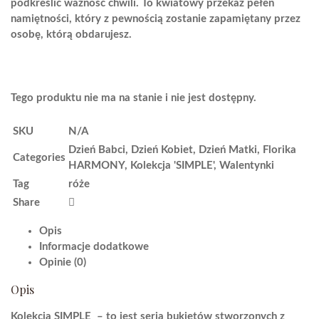
do
podkreślić ważność chwili. To kwiatowy przekaz pełen
89,00 €
namiętności, który z pewnością zostanie zapamiętany przez
osobę, którą obdarujesz.
Tego produktu nie ma na stanie i nie jest dostępny.
SKU
N/A
Dzień Babci
,
Dzień Kobiet
,
Dzień Matki
,
Florika
Categories
HARMONY
,
Kolekcja 'SIMPLE'
,
Walentynki
Tag
róże
Share
Opis
Informacje dodatkowe
Opinie (0)
Opis
Kolekcja SIMPLE – to jest seria bukietów stworzonych z