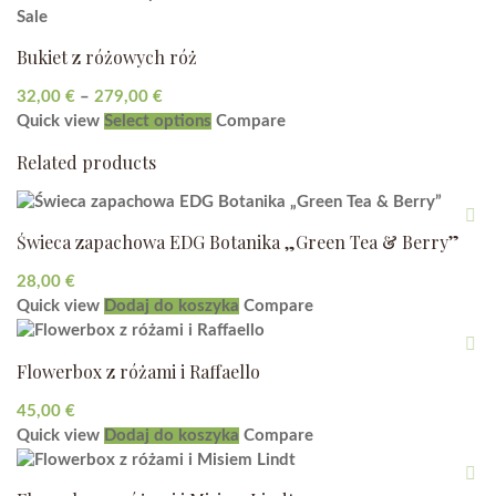
Sale
Bukiet z różowych róż
Zakres
32,00
€
–
279,00
€
cen:
Ten
Quick view
Select options
Compare
od
produkt
Related products
32,00 €
ma
do
wiele
279,00 €
wariantów.
Świeca zapachowa EDG Botanika „Green Tea & Berry”
Opcje
można
28,00
€
wybrać
Quick view
Dodaj do koszyka
Compare
na
stronie
produktu
Flowerbox z różami i Raffaello
45,00
€
Quick view
Dodaj do koszyka
Compare