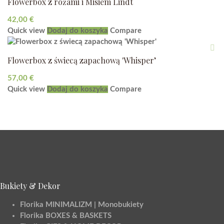
Flowerbox z różami i Misiem Lindt
42,00
€
Quick view
Dodaj do koszyka
Compare
Flowerbox z świecą zapachową 'Whisper’
57,00
€
Quick view
Dodaj do koszyka
Compare
Bukiety & Dekor
Florika MINIMALIZM | Monobukiety
Florika BOXES & BASKETS