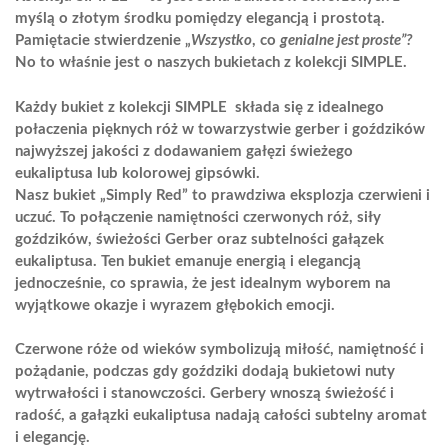
myślą o złotym środku pomiędzy elegancją i prostotą.
Pamiętacie stwierdzenie „
Wszystko
, co
genialne jest proste”?
No to właśnie jest o naszych bukietach z kolekcji SIMPLE.
Każdy bukiet z kolekcji SIMPLE składa się z idealnego
połaczenia pięknych róż w towarzystwie gerber i goździków
najwyższej jakości z dodawaniem gałęzi świeżego
eukaliptusa lub kolorowej gipsówki.
Nasz bukiet „Simply Red” to prawdziwa eksplozja czerwieni i
uczuć. To połączenie namiętności czerwonych róż, siły
goździków, świeżości Gerber oraz subtelności gałązek
eukaliptusa. Ten bukiet emanuje energią i elegancją
jednocześnie, co sprawia, że jest idealnym wyborem na
wyjątkowe okazje i wyrazem głębokich emocji.
Czerwone róże od wieków symbolizują miłość, namiętność i
pożądanie, podczas gdy goździki dodają bukietowi nuty
wytrwałości i stanowczości. Gerbery wnoszą świeżość i
radość, a gałązki eukaliptusa nadają całości subtelny aromat
i elegancję.