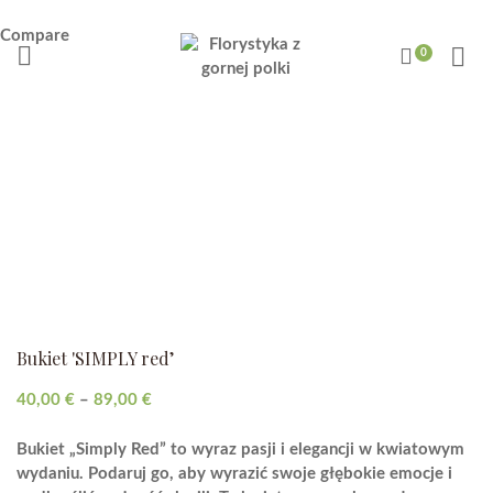
Compare
Bukiet 'SIMPLY red’
Zakres
40,00
€
–
89,00
€
cen:
od
Bukiet „Simply Red” to wyraz pasji i elegancji w kwiatowym
40,00 €
wydaniu. Podaruj go, aby wyrazić swoje głębokie emocje i