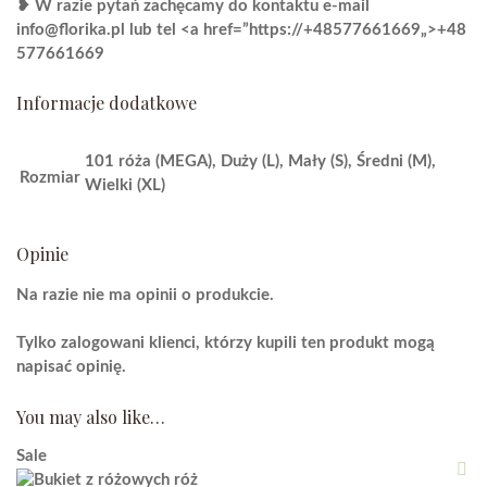
❥ W razie pytań zachęcamy do kontaktu e-mail
info@florika.pl
lub tel <a href=”https://
+48577661669
„>+48
577661669
Informacje dodatkowe
101 róża (MEGA)
,
Duży (L)
,
Mały (S)
,
Średni (M)
,
Rozmiar
Wielki (XL)
Opinie
Na razie nie ma opinii o produkcie.
Tylko zalogowani klienci, którzy kupili ten produkt mogą
napisać opinię.
You may also like…
Sale