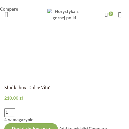
Compare
Słodki box 'Dolce Vita’
210,00
zł
Słodki
box
4 w magazynie
'Dolce
Dodaj do koszyka
Add to wishlist
Compare