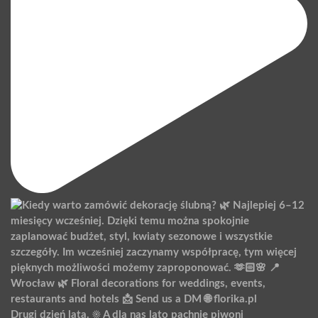
Drugi dzień lata. ☀️ A dla nas lato pachnie piwoni