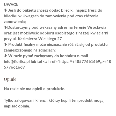
UWAGI:
❥ Jeśli do bukietu chcesz dodać bilecik , napisz treść do
bileciku w Uwagach do zamówienia pod czas złózenia
zamowienia;
❥Dostarczymy pod wskazany adres na terenie Wrocławia
oraz jest możliwośc odbioru osobistego z naszej kwiaciarni
przy ul. Kazimierza Wielkiego 27
❥ Produkt finalny może nieznacznie różnić się od produktu
zamieszczonego na zdjęciach;
❥ W razie pytań zachęcamy do kontaktu e-mail
info@florika.pl
lub tel <a href=”https://
+48577661669
„>+48
577661669
Opinie
Na razie nie ma opinii o produkcie.
Tylko zalogowani klienci, którzy kupili ten produkt mogą
napisać opinię.