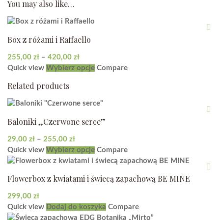
You may also like…
Box z różami i Raffaello
Zakres
255,00
zł
–
420,00
zł
cen:
Ten
Quick view
Wybierz opcje
Compare
od
produkt
Related products
255,00 zł
ma
do
wiele
420,00 zł
wariantów.
Baloniki „Czerwone serce”
Opcje
można
Zakres
29,00
zł
–
255,00
zł
wybrać
cen:
Ten
Quick view
Wybierz opcje
Compare
na
od
produkt
stronie
29,00 zł
ma
produktu
Flowerbox z kwiatami i świecą zapachową BE MINE
do
wiele
255,00 zł
wariantów.
299,00
zł
Opcje
Quick view
Dodaj do koszyka
Compare
można