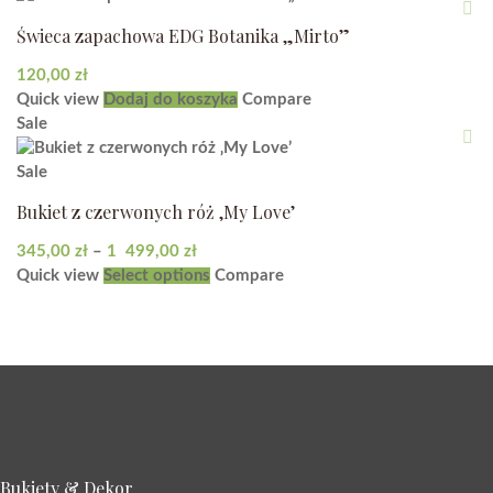
wybrać
Świeca zapachowa EDG Botanika „Mirto”
na
stronie
120,00
zł
produktu
Quick view
Dodaj do koszyka
Compare
Sale
Sale
Bukiet z czerwonych róż ‚My Love’
Zakres
345,00
zł
–
1 499,00
zł
cen:
Ten
Quick view
Select options
Compare
od
produkt
345,00 zł
ma
do
wiele
1 499,00 zł
wariantów.
Opcje
można
wybrać
na
Bukiety & Dekor
stronie