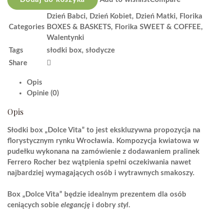
Vita'
quantity
Dzień Babci
,
Dzień Kobiet
,
Dzień Matki
,
Florika
Categories
BOXES & BASKETS
,
Florika SWEET & COFFEE
,
Walentynki
Tags
słodki box
,
słodycze
Share
Opis
Opinie (0)
Opis
Słodki box „Dolce Vita” to jest ekskluzywna propozycja na
florystycznym rynku Wrocławia. Kompozycja kwiatowa w
pudełku wykonana na zamówienie z dodawaniem pralinek
Ferrero Rocher bez wątpienia spełni oczekiwania nawet
najbardziej wymagających osób i wytrawnych smakoszy.
Box „Dolce Vita” będzie idealnym prezentem dla osób
ceniących sobie
elegancję
i dobry
styl
.